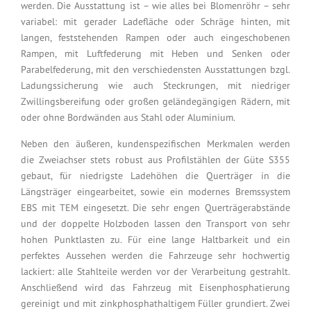
werden. Die Ausstattung ist – wie alles bei Blomenröhr – sehr
variabel: mit gerader Ladefläche oder Schräge hinten, mit
langen, feststehenden Rampen oder auch eingeschobenen
Rampen, mit Luftfederung mit Heben und Senken oder
Parabelfederung, mit den verschiedensten Ausstattungen bzgl.
Ladungssicherung wie auch Steckrungen, mit niedriger
Zwillingsbereifung oder großen geländegängigen Rädern, mit
oder ohne Bordwänden aus Stahl oder Aluminium.
Neben den äußeren, kundenspezifischen Merkmalen werden
die Zweiachser stets robust aus Profilstählen der Güte S355
gebaut, für niedrigste Ladehöhen die Querträger in die
Längsträger eingearbeitet, sowie ein modernes Bremssystem
EBS mit TEM eingesetzt. Die sehr engen Querträgerabstände
und der doppelte Holzboden lassen den Transport von sehr
hohen Punktlasten zu. Für eine lange Haltbarkeit und ein
perfektes Aussehen werden die Fahrzeuge sehr hochwertig
lackiert: alle Stahlteile werden vor der Verarbeitung gestrahlt.
Anschließend wird das Fahrzeug mit Eisenphosphatierung
gereinigt und mit zinkphosphathaltigem Füller grundiert. Zwei