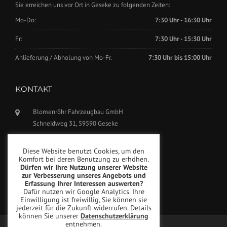
Sie erreichen uns vor Ort in Geseke zu folgenden Zeiten:
Mo-Do:
7:30 Uhr - 16:30 Uhr
Fr:
7:30 Uhr - 15:30 Uhr
Anlieferung / Abholung von Mo-Fr.
7:30 Uhr bis 15:00 Uhr
KONTAKT
Blomenröhr Fahrzeugbau GmbH
Schneidweg 31, 59590 Geseke
Tel.: +49(0)2942-5799770
Diese Website benutzt Cookies, um den
Fax: +49(0)2942-5799777
Komfort bei deren Benutzung zu erhöhen.
Dürfen wir Ihre Nutzung unserer Website
info@blomenroehr.com
zur Verbesserung unseres Angebots und
Erfassung Ihrer Interessen auswerten?
Dafür nutzen wir Google Analytics. Ihre
Einwilligung ist freiwillig, Sie können sie
jederzeit für die Zukunft widerrufen. Details
können Sie unserer
Datenschutzerklärung
entnehmen.