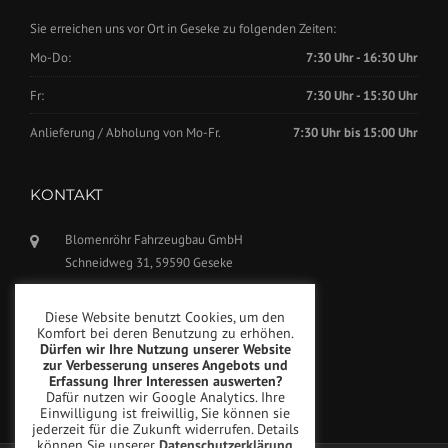
Sie erreichen uns vor Ort in Geseke zu folgenden Zeiten:
Mo-Do:
7:30 Uhr - 16:30 Uhr
Fr:
7:30 Uhr - 15:30 Uhr
Anlieferung / Abholung von Mo-Fr.
7:30 Uhr bis 15:00 Uhr
KONTAKT
Blomenröhr Fahrzeugbau GmbH
Schneidweg 31, 59590 Geseke
Tel.: +49(0)2942-5799770
Diese Website benutzt Cookies, um den
Fax: +49(0)2942-5799777
Komfort bei deren Benutzung zu erhöhen.
Dürfen wir Ihre Nutzung unserer Website
info@blomenroehr.com
zur Verbesserung unseres Angebots und
Erfassung Ihrer Interessen auswerten?
Dafür nutzen wir Google Analytics. Ihre
Einwilligung ist freiwillig, Sie können sie
jederzeit für die Zukunft widerrufen. Details
können Sie unserer
Datenschutzerklärung