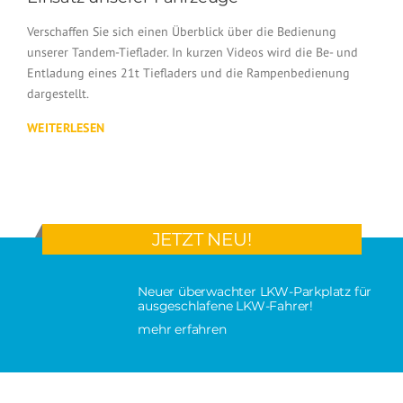
Verschaffen Sie sich einen Überblick über die Bedienung
unserer Tandem-Tieflader. In kurzen Videos wird die Be- und
Entladung eines 21t Tiefladers und die Rampenbedienung
dargestellt.
WEITERLESEN
JETZT NEU!
Neuer überwachter LKW-Parkplatz für
ausgeschlafene LKW-Fahrer!
mehr erfahren