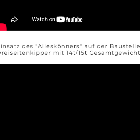
insatz des "Alleskönners" auf der Baustell
reiseitenkipper mit 14t/15t Gesamtgewich