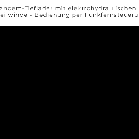
andem-Tieflader mit elektrohydraulischen
eilwinde - Bedienung per Funkfernsteueru