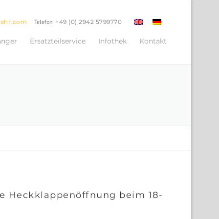
oehr.com
Telefon
+49 (0) 2942 5799770
änger
Ersatzteilservice
Infothek
Kontakt
he Heckklappenöffnung beim 18-