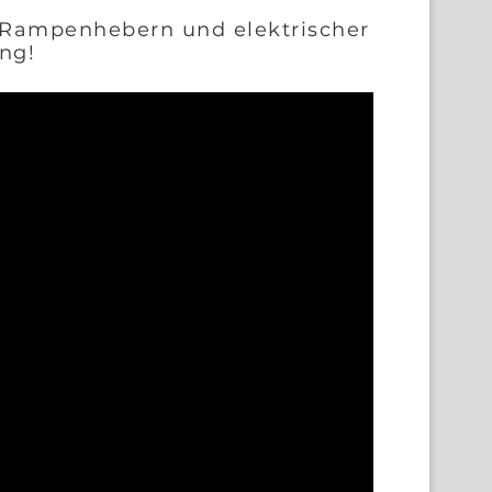
 Rampenhebern und elektrischer
ng!