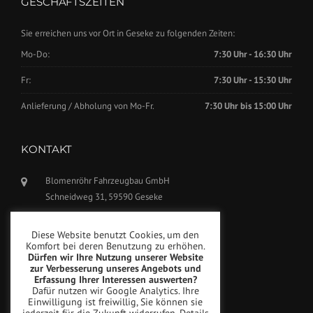
GESCHÄFTSZEITEN
Sie erreichen uns vor Ort in Geseke zu folgenden Zeiten:
Mo-Do:
7:30 Uhr - 16:30 Uhr
Fr:
7:30 Uhr - 15:30 Uhr
Anlieferung / Abholung von Mo-Fr.
7:30 Uhr bis 15:00 Uhr
KONTAKT
Blomenröhr Fahrzeugbau GmbH
Schneidweg 31, 59590 Geseke
Tel.: +49(0)2942-5799770
Diese Website benutzt Cookies, um den
Fax: +49(0)2942-5799777
Komfort bei deren Benutzung zu erhöhen.
Dürfen wir Ihre Nutzung unserer Website
info@blomenroehr.com
zur Verbesserung unseres Angebots und
Erfassung Ihrer Interessen auswerten?
Dafür nutzen wir Google Analytics. Ihre
Einwilligung ist freiwillig, Sie können sie