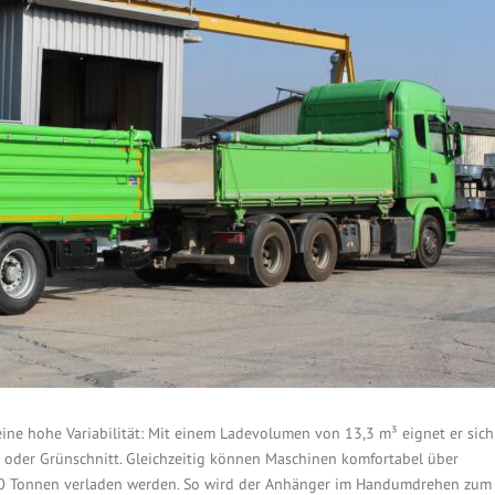
ine hohe Variabilität: Mit einem Ladevolumen von 13,3 m³ eignet er sich
s oder Grünschnitt. Gleichzeitig können Maschinen komfortabel über
 10 Tonnen verladen werden. So wird der Anhänger im Handumdrehen zum