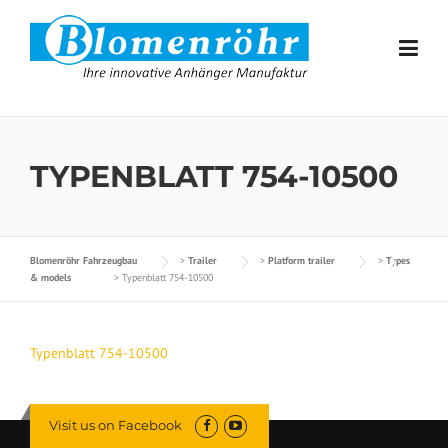
Skip to content
TYPENBLATT 754-10500
Blomenröhr Fahrzeugbau
>
Trailer
>
Platform trailer
>
Types
& models
>
Typenblatt 754-10500
Typenblatt 754-10500
Visit us on Facebook