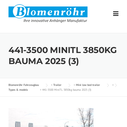
Skip to content
441-3500 MINITL 3850KG
BAUMA 2025 (3)
Blomenröhr Fahrzeugbau
>
Trailer
>
Mini low bed trailer
>
Types & models
>
441-3500 MiniTL 3850kg bauma 2025 (3)