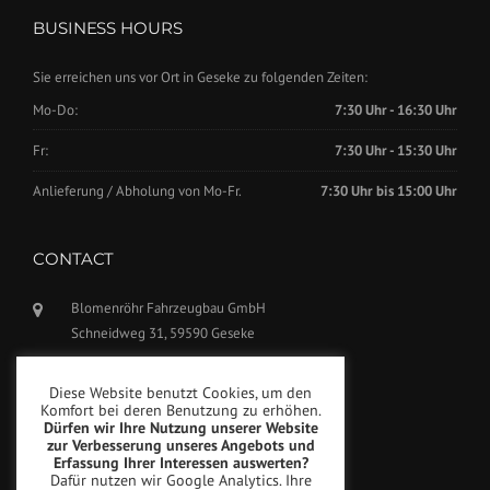
BUSINESS HOURS
Sie erreichen uns vor Ort in Geseke zu folgenden Zeiten:
Mo-Do:
7:30 Uhr - 16:30 Uhr
Fr:
7:30 Uhr - 15:30 Uhr
Anlieferung / Abholung von Mo-Fr.
7:30 Uhr bis 15:00 Uhr
CONTACT
Blomenröhr Fahrzeugbau GmbH
Schneidweg 31, 59590 Geseke
Phone: +49(0)2942-5799770
Diese Website benutzt Cookies, um den
Fax: +49(0)2942-5799777
Komfort bei deren Benutzung zu erhöhen.
Dürfen wir Ihre Nutzung unserer Website
info@blomenroehr.com
zur Verbesserung unseres Angebots und
Erfassung Ihrer Interessen auswerten?
Dafür nutzen wir Google Analytics. Ihre