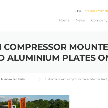
E-Mail
info@blomenr
Home
News
Company
H COMPRESSOR MOUNTED
D ALUMINIUM PLATES O
>
Mini low bed trailer
>
Minitrailer with compressor mounted at the front,