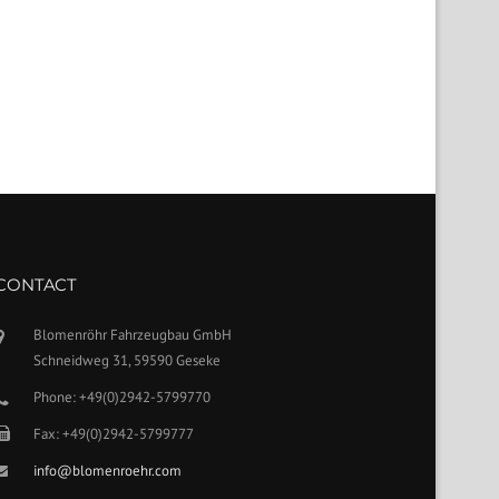
CONTACT
Blomenröhr Fahrzeugbau GmbH
Schneidweg 31, 59590 Geseke
Phone: +49(0)2942-5799770
Fax: +49(0)2942-5799777
info@blomenroehr.com