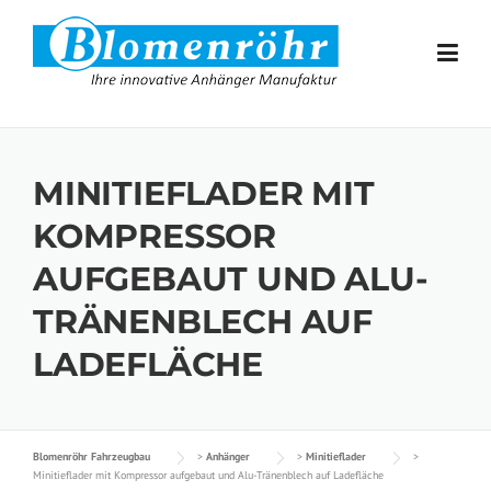
Skip to content
MINITIEFLADER MIT
KOMPRESSOR
AUFGEBAUT UND ALU-
TRÄNENBLECH AUF
LADEFLÄCHE
Blomenröhr Fahrzeugbau
>
Anhänger
>
Minitieflader
>
Minitieflader mit Kompressor aufgebaut und Alu-Tränenblech auf Ladefläche