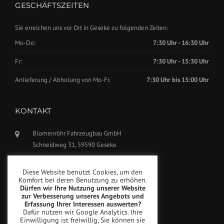
GESCHÄFTSZEITEN
Sie erreichen uns vor Ort in Geseke zu folgenden Zeiten:
Mo-Do:
7:30 Uhr - 16:30 Uhr
Fr:
7:30 Uhr - 15:30 Uhr
Anlieferung / Abholung von Mo-Fr.
7:30 Uhr bis 15:00 Uhr
KONTAKT
Blomenröhr Fahrzeugbau GmbH
Schneidweg 31, 59590 Geseke
Tel.: +49(0)2942-5799770
Diese Website benutzt Cookies, um den
Fax: +49(0)2942-5799777
Komfort bei deren Benutzung zu erhöhen.
Dürfen wir Ihre Nutzung unserer Website
info@blomenroehr.com
zur Verbesserung unseres Angebots und
Erfassung Ihrer Interessen auswerten?
Dafür nutzen wir Google Analytics. Ihre
Einwilligung ist freiwillig, Sie können sie