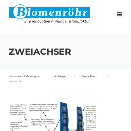
Skip to content
ZWEIACHSER
Blomenröhr Fahrzeugbau
>
Anhänger
>
Zweiachser
>
Zweiachser