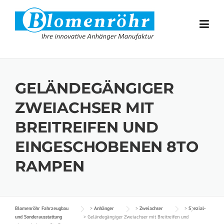
Skip to content
GELÄNDEGÄNGIGER
ZWEIACHSER MIT
BREITREIFEN UND
EINGESCHOBENEN 8TO
RAMPEN
Blomenröhr Fahrzeugbau
>
Anhänger
>
Zweiachser
>
Spezial-
und Sonderausstattung
>
Geländegängiger Zweiachser mit Breitreifen und