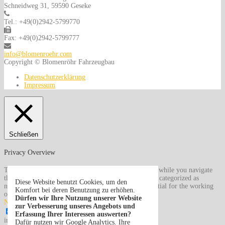
Schneidweg 31, 59590 Geseke
Tel.: +49(0)2942-5799770
Fax: +49(0)2942-5799777
info@blomenroehr.com
Copyright © Blomenröhr Fahrzeugbau
Datenschutzerklärung
Impressum
Schließen
Privacy Overview
This website uses cookies to improve your experience while you navigate
through the website. Out of these, the cookies that are categorized as
Diese Website benutzt Cookies, um den
necessary are stored on your browser as they are essential for the working
Komfort bei deren Benutzung zu erhöhen.
of basic functionalities of the
...
Dürfen wir Ihre Nutzung unserer Website
Necessary
zur Verbesserung unseres Angebots und
Necessary
Erfassung Ihrer Interessen auswerten?
immer aktiv
Dafür nutzen wir Google Analytics. Ihre