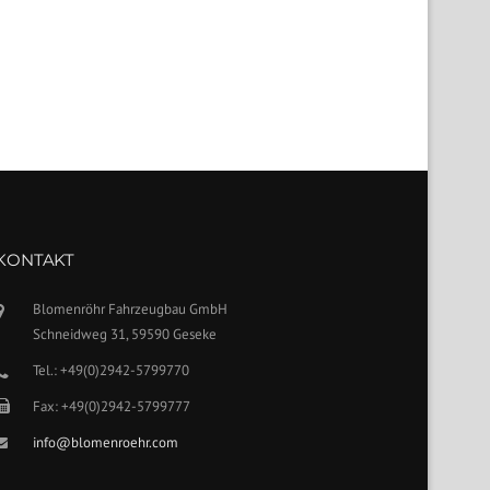
KONTAKT
Blomenröhr Fahrzeugbau GmbH
Schneidweg 31, 59590 Geseke
Tel.: +49(0)2942-5799770
Fax: +49(0)2942-5799777
info@blomenroehr.com