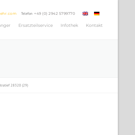
oehr.com
Telefon
+49 (0) 2942 5799770
änger
Ersatzteilservice
Infothek
Kontakt
ratief 28320 (29)