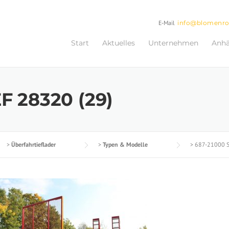
E-Mail
info@blomenr
Start
Aktuelles
Unternehmen
Anh
F 28320 (29)
>
Überfahrtieflader
>
Typen & Modelle
>
687-21000 St