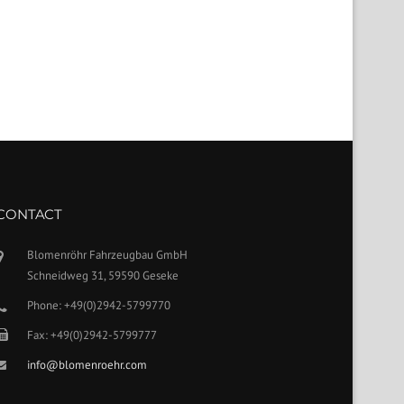
CONTACT
Blomenröhr Fahrzeugbau GmbH
Schneidweg 31, 59590 Geseke
Phone: +49(0)2942-5799770
Fax: +49(0)2942-5799777
info@blomenroehr.com