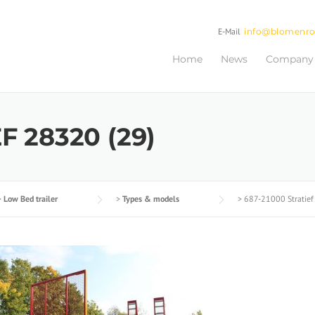
E-Mail
info@blomenr
Home
News
Company
F 28320 (29)
>
Low Bed trailer
>
Types & models
>
687-21000 Stratief