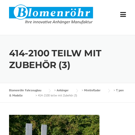
Skip to content
414-2100 TEILW MIT
ZUBEHÖR (3)
Blomenröhr Fahrzeugbau
>
Anhänger
>
Minitieflader
>
Typen
& Modelle
>
414-2100 teilw mit Zubehör (3)