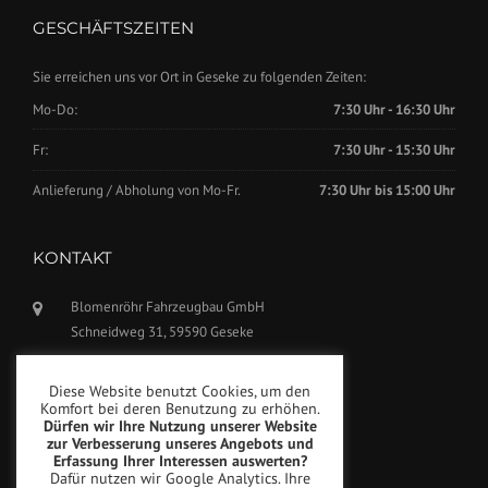
GESCHÄFTSZEITEN
Sie erreichen uns vor Ort in Geseke zu folgenden Zeiten:
Mo-Do:
7:30 Uhr - 16:30 Uhr
Fr:
7:30 Uhr - 15:30 Uhr
Anlieferung / Abholung von Mo-Fr.
7:30 Uhr bis 15:00 Uhr
KONTAKT
Blomenröhr Fahrzeugbau GmbH
Schneidweg 31, 59590 Geseke
Tel.: +49(0)2942-5799770
Diese Website benutzt Cookies, um den
Fax: +49(0)2942-5799777
Komfort bei deren Benutzung zu erhöhen.
Dürfen wir Ihre Nutzung unserer Website
info@blomenroehr.com
zur Verbesserung unseres Angebots und
Erfassung Ihrer Interessen auswerten?
Dafür nutzen wir Google Analytics. Ihre