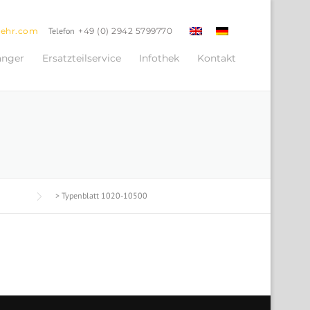
oehr.com
Telefon
+49 (0) 2942 5799770
änger
Ersatzteilservice
Infothek
Kontakt
>
Typenblatt 1020-10500