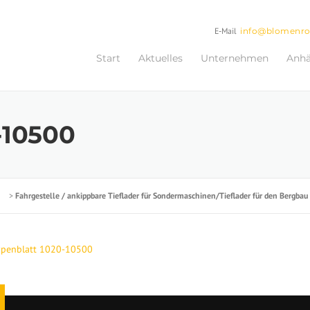
E-Mail
info@blomenr
Start
Aktuelles
Unternehmen
Anh
-10500
>
Fahrgestelle / ankippbare Tieflader für Sondermaschinen/Tieflader für den Bergbau
ypenblatt 1020-10500