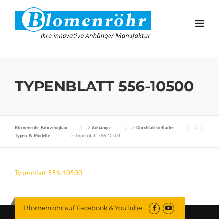
Skip to content
TYPENBLATT 556-10500
Blomenröhr Fahrzeugbau
>
Anhänger
>
Durchfahrtieflader
>
Typen & Modelle
>
Typenblatt 556-10500
Typenblatt 556-10500
Blomenröhr auf Facebook & YouTube