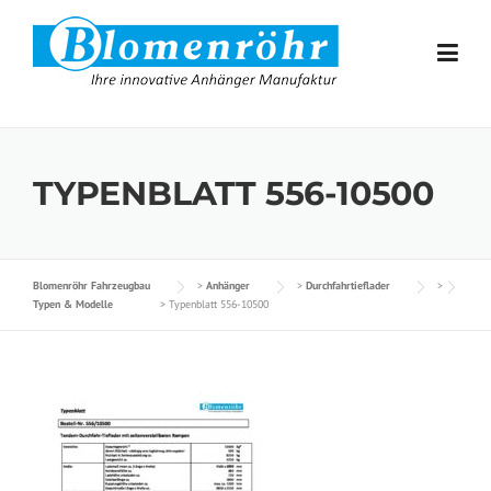
Skip to content
TYPENBLATT 556-10500
Blomenröhr Fahrzeugbau
>
Anhänger
>
Durchfahrtieflader
>
Typen & Modelle
>
Typenblatt 556-10500