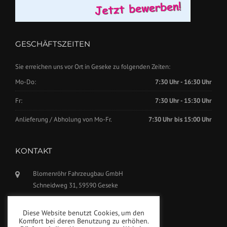
GESCHÄFTSZEITEN
Sie erreichen uns vor Ort in Geseke zu folgenden Zeiten:
Mo-Do:
7:30 Uhr - 16:30 Uhr
Fr:
7:30 Uhr - 15:30 Uhr
Anlieferung / Abholung von Mo-Fr.
7:30 Uhr bis 15:00 Uhr
KONTAKT
Blomenröhr Fahrzeugbau GmbH
Schneidweg 31, 59590 Geseke
Tel.: +49(0)2942-5799770
Diese Website benutzt Cookies, um den
Fax: +49(0)2942-5799777
Komfort bei deren Benutzung zu erhöhen.