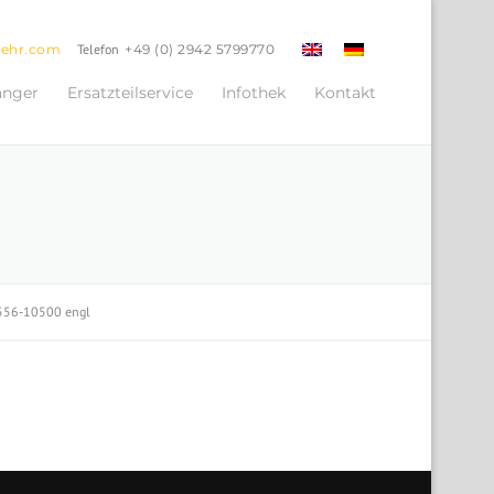
oehr.com
Telefon
+49 (0) 2942 5799770
änger
Ersatzteilservice
Infothek
Kontakt
 556-10500 engl