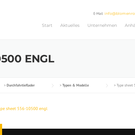
E-Mail
info@blomenr
Start
Aktuelles
Unternehmen
Anh
0500 ENGL
>
Durchfahrtieflader
>
Typen & Modelle
>
Type sheet
ype sheet 556-10500 engl