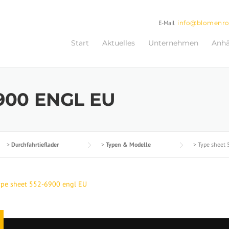
E-Mail
info@blomenr
Start
Aktuelles
Unternehmen
Anh
900 ENGL EU
>
Durchfahrtieflader
>
Typen & Modelle
>
Type sheet
ype sheet 552-6900 engl EU