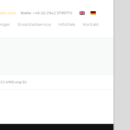
oehr.com
Telefon
+49 (0) 2942 5799770
änger
Ersatzteilservice
Infothek
Kontakt
 552-6900 engl EU