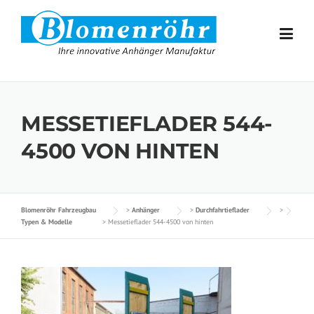
Skip to content
MESSETIEFLADER 544-
4500 VON HINTEN
Blomenröhr Fahrzeugbau
>
Anhänger
>
Durchfahrtieflader
>
Typen & Modelle
>
Messetieflader 544-4500 von hinten