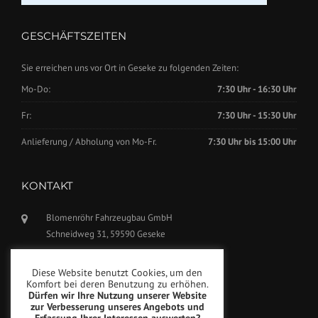
GESCHÄFTSZEITEN
Sie erreichen uns vor Ort in Geseke zu folgenden Zeiten:
Mo-Do:
7:30 Uhr - 16:30 Uhr
Fr:
7:30 Uhr - 15:30 Uhr
Anlieferung / Abholung von Mo-Fr.
7:30 Uhr bis 15:00 Uhr
KONTAKT
Blomenröhr Fahrzeugbau GmbH
Schneidweg 31, 59590 Geseke
Tel.: +49(0)2942-5799770
Diese Website benutzt Cookies, um den
Fax: +49(0)2942-5799777
Komfort bei deren Benutzung zu erhöhen.
Dürfen wir Ihre Nutzung unserer Website
info@blomenroehr.com
zur Verbesserung unseres Angebots und