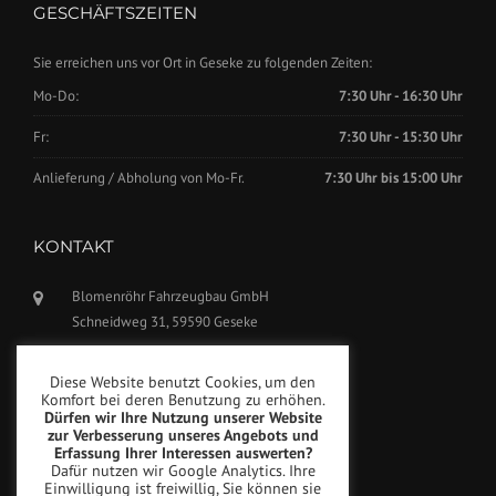
GESCHÄFTSZEITEN
Sie erreichen uns vor Ort in Geseke zu folgenden Zeiten:
Mo-Do:
7:30 Uhr - 16:30 Uhr
Fr:
7:30 Uhr - 15:30 Uhr
Anlieferung / Abholung von Mo-Fr.
7:30 Uhr bis 15:00 Uhr
KONTAKT
Blomenröhr Fahrzeugbau GmbH
Schneidweg 31, 59590 Geseke
Tel.: +49(0)2942-5799770
Diese Website benutzt Cookies, um den
Fax: +49(0)2942-5799777
Komfort bei deren Benutzung zu erhöhen.
Dürfen wir Ihre Nutzung unserer Website
info@blomenroehr.com
zur Verbesserung unseres Angebots und
Erfassung Ihrer Interessen auswerten?
Dafür nutzen wir Google Analytics. Ihre
Einwilligung ist freiwillig, Sie können sie