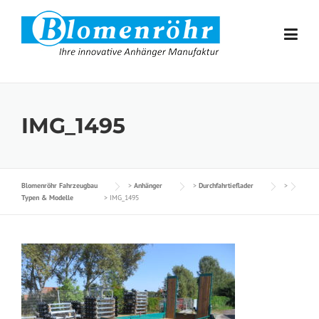
Skip to content
IMG_1495
Blomenröhr Fahrzeugbau
>
Anhänger
>
Durchfahrtieflader
>
Typen & Modelle
>
IMG_1495