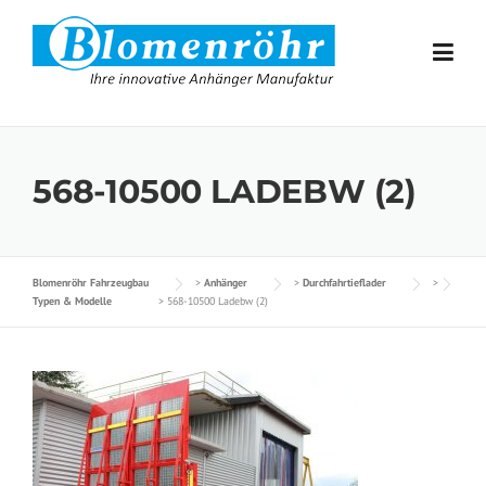
Skip to content
568-10500 LADEBW (2)
Blomenröhr Fahrzeugbau
>
Anhänger
>
Durchfahrtieflader
>
Typen & Modelle
>
568-10500 Ladebw (2)