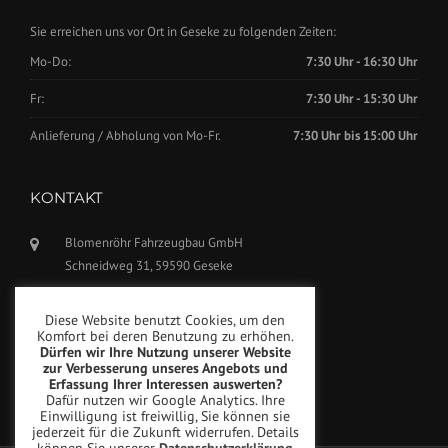
Sie erreichen uns vor Ort in Geseke zu folgenden Zeiten:
Mo-Do:
7:30 Uhr - 16:30 Uhr
Fr:
7:30 Uhr - 15:30 Uhr
Anlieferung / Abholung von Mo-Fr.
7:30 Uhr bis 15:00 Uhr
KONTAKT
Blomenröhr Fahrzeugbau GmbH
Schneidweg 31, 59590 Geseke
Tel.: +49(0)2942-5799770
Diese Website benutzt Cookies, um den
Fax: +49(0)2942-5799777
Komfort bei deren Benutzung zu erhöhen.
Dürfen wir Ihre Nutzung unserer Website
info@blomenroehr.com
zur Verbesserung unseres Angebots und
Erfassung Ihrer Interessen auswerten?
Dafür nutzen wir Google Analytics. Ihre
Einwilligung ist freiwillig, Sie können sie
jederzeit für die Zukunft widerrufen. Details