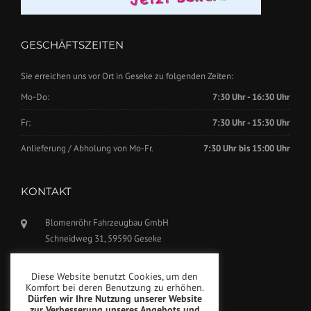
GESCHÄFTSZEITEN
Sie erreichen uns vor Ort in Geseke zu folgenden Zeiten:
Mo-Do:
7:30 Uhr - 16:30 Uhr
Fr:
7:30 Uhr - 15:30 Uhr
Anlieferung / Abholung von Mo-Fr.
7:30 Uhr bis 15:00 Uhr
KONTAKT
Blomenröhr Fahrzeugbau GmbH
Schneidweg 31, 59590 Geseke
Tel.: +49(0)2942-5799770
Diese Website benutzt Cookies, um den
Fax: +49(0)2942-5799777
Komfort bei deren Benutzung zu erhöhen.
Dürfen wir Ihre Nutzung unserer Website
info@blomenroehr.com
zur Verbesserung unseres Angebots und