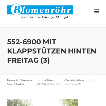
Skip to content
552-6900 MIT
KLAPPSTÜTZEN HINTEN
FREITAG (3)
Blomenröhr Fahrzeugbau
>
Anhänger
>
Durchfahrtieflader
>
Typen & Modelle
>
552-6900 mit Klappstützen hinten Freitag (3)