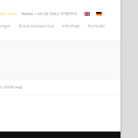
oehr.com
Telefon
+49 (0) 2942 5799770
änger
Ersatzteilservice
Infothek
Kontakt
85-10500 engl