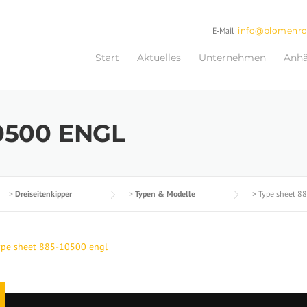
E-Mail
info@blomenr
Start
Aktuelles
Unternehmen
Anh
0500 ENGL
>
Dreiseitenkipper
>
Typen & Modelle
>
Type sheet 8
ype sheet 885-10500 engl