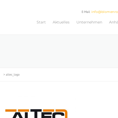
E-Mail
info@blomenr
Start
Aktuelles
Unternehmen
Anh
>
altec_logo