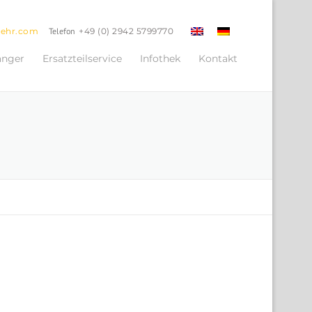
oehr.com
Telefon
+49 (0) 2942 5799770
änger
Ersatzteilservice
Infothek
Kontakt