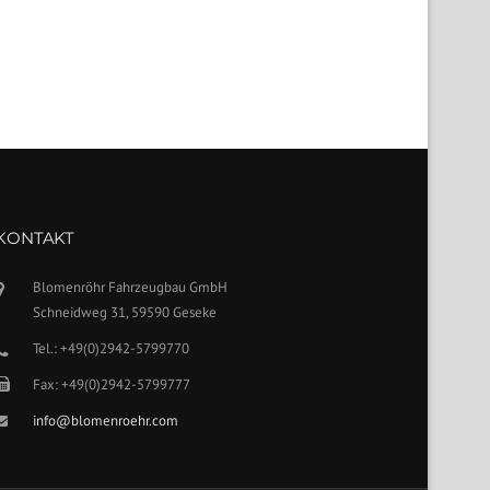
KONTAKT
Blomenröhr Fahrzeugbau GmbH
Schneidweg 31, 59590 Geseke
Tel.: +49(0)2942-5799770
Fax: +49(0)2942-5799777
info@blomenroehr.com