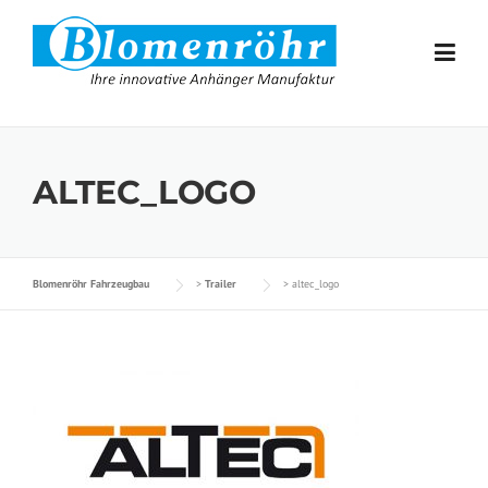
Skip to content
ALTEC_LOGO
Blomenröhr Fahrzeugbau
>
Trailer
>
altec_logo