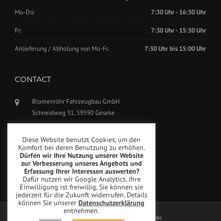
Mo-Do:
7:30 Uhr - 16:30 Uhr
Fr:
7:30 Uhr - 15:30 Uhr
Anlieferung / Abholung von Mo-Fr.
7:30 Uhr bis 15:00 Uhr
CONTACT
Blomenröhr Fahrzeugbau GmbH
Schneidweg 31, 59590 Geseke
Phone: +49(0)2942-5799770
Diese Website benutzt Cookies, um den
Fax: +49(0)2942-5799777
Komfort bei deren Benutzung zu erhöhen.
Dürfen wir Ihre Nutzung unserer Website
info@blomenroehr.com
zur Verbesserung unseres Angebots und
Erfassung Ihrer Interessen auswerten?
Dafür nutzen wir Google Analytics. Ihre
Einwilligung ist freiwillig, Sie können sie
jederzeit für die Zukunft widerrufen. Details
können Sie unserer
Datenschutzerklärung
entnehmen.
Copyright © Blomenröhr Fahrzeugbau