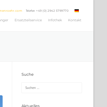
menroehr.com
Telefon
+49 (0) 2942 5799770
änger
Ersatzteilservice
Infothek
Kontakt
Suche
Suchen nach:
Aktuelles