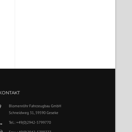
KONTAKT
Blomenröhr Fahrzeugbau GmbH
Schneidweg 31, 59590 Geseke
Tel.: +49(0)2942-5799770