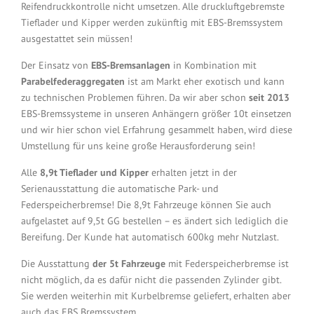
Reifendruckkontrolle nicht umsetzen. Alle druckluftgebremste
Tieflader und Kipper werden zukünftig mit EBS-Bremssystem
ausgestattet sein müssen!
Der Einsatz von
EBS-Bremsanlagen
in Kombination mit
Parabelfederaggregaten
ist am Markt eher exotisch und kann
zu technischen Problemen führen. Da wir aber schon
seit 2013
EBS-Bremssysteme in unseren Anhängern größer 10t einsetzen
und wir hier schon viel Erfahrung gesammelt haben, wird diese
Umstellung für uns keine große Herausforderung sein!
Alle
8,9t Tieflader und Kipper
erhalten jetzt in der
Serienausstattung die automatische Park- und
Federspeicherbremse! Die 8,9t Fahrzeuge können Sie auch
aufgelastet auf 9,5t GG bestellen – es ändert sich lediglich die
Bereifung. Der Kunde hat automatisch 600kg mehr Nutzlast.
Die Ausstattung
der 5t Fahrzeuge
mit Federspeicherbremse ist
nicht möglich, da es dafür nicht die passenden Zylinder gibt.
Sie werden weiterhin mit Kurbelbremse geliefert, erhalten aber
auch das EBS Bremssystem.