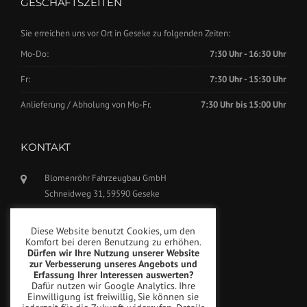
GESCHÄFTSZEITEN
Sie erreichen uns vor Ort in Geseke zu folgenden Zeiten:
Mo-Do:
7:30 Uhr - 16:30 Uhr
Fr:
7:30 Uhr - 15:30 Uhr
Anlieferung / Abholung von Mo-Fr.
7:30 Uhr bis 15:00 Uhr
KONTAKT
Blomenröhr Fahrzeugbau GmbH
Schneidweg 31, 59590 Geseke
Tel.: +49(0)2942-5799770
Diese Website benutzt Cookies, um den
Fax: +49(0)2942-5799777
Komfort bei deren Benutzung zu erhöhen.
Dürfen wir Ihre Nutzung unserer Website
info@blomenroehr.com
zur Verbesserung unseres Angebots und
Erfassung Ihrer Interessen auswerten?
Dafür nutzen wir Google Analytics. Ihre
Einwilligung ist freiwillig, Sie können sie