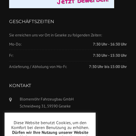
GESCHÄFTSZEITEN
Sie erreichen uns vor Ort in Geseke zu folgenden Zeiten:
Mo-Do:
7:30 Uhr - 16:30 Uhr
Fr:
7:30 Uhr - 15:30 Uhr
Anlieferung / Abholung von Mo-Fr.
7:30 Uhr bis 15:00 Uhr
KONTAKT
Blomenröhr Fahrzeugbau GmbH
Schneidweg 31, 59590 Geseke
Tel.: +49(0)2942-5799770
Diese Website benutzt Cookies, um den
Fax: +49(0)2942-5799777
Komfort bei deren Benutzung zu erhöhen.
Dürfen wir Ihre Nutzung unserer Website