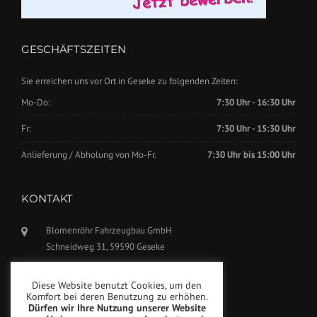
GESCHÄFTSZEITEN
Sie erreichen uns vor Ort in Geseke zu folgenden Zeiten:
Mo-Do:
7:30 Uhr - 16:30 Uhr
Fr:
7:30 Uhr - 15:30 Uhr
Anlieferung / Abholung von Mo-Fr.
7:30 Uhr bis 15:00 Uhr
KONTAKT
Blomenröhr Fahrzeugbau GmbH
Schneidweg 31, 59590 Geseke
Tel.: +49(0)2942-5799770
Diese Website benutzt Cookies, um den
Fax: +49(0)2942-5799777
Komfort bei deren Benutzung zu erhöhen.
Dürfen wir Ihre Nutzung unserer Website
info@blomenroehr.com