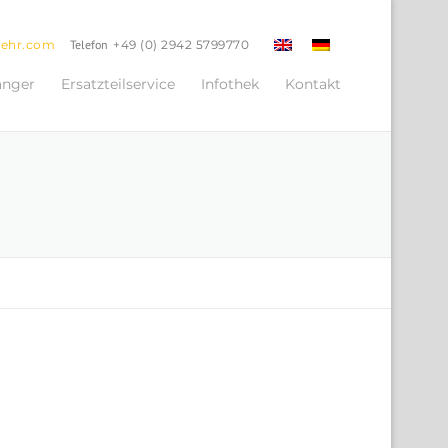
oehr.com
Telefon
+49 (0) 2942 5799770
änger
Ersatzteilservice
Infothek
Kontakt