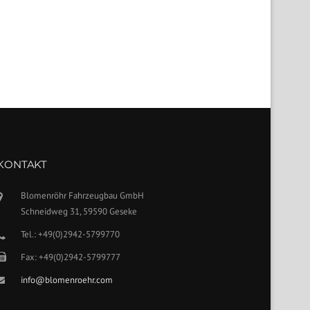
KONTAKT
Blomenröhr Fahrzeugbau GmbH
Schneidweg 31, 59590 Geseke
Tel.: +49(0)2942-5799770
Fax: +49(0)2942-5799777
info@blomenroehr.com