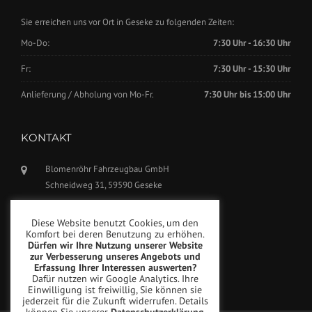
Sie erreichen uns vor Ort in Geseke zu folgenden Zeiten:
Mo-Do:
7:30 Uhr - 16:30 Uhr
Fr:
7:30 Uhr - 15:30 Uhr
Anlieferung / Abholung von Mo-Fr.
7:30 Uhr bis 15:00 Uhr
KONTAKT
Blomenröhr Fahrzeugbau GmbH
Schneidweg 31, 59590 Geseke
Tel.: +49(0)2942-5799770
Diese Website benutzt Cookies, um den
Fax: +49(0)2942-5799777
Komfort bei deren Benutzung zu erhöhen.
Dürfen wir Ihre Nutzung unserer Website
info@blomenroehr.com
zur Verbesserung unseres Angebots und
Erfassung Ihrer Interessen auswerten?
Dafür nutzen wir Google Analytics. Ihre
Einwilligung ist freiwillig, Sie können sie
jederzeit für die Zukunft widerrufen. Details