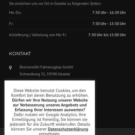
Sie erreichen uns vor Ort in Geseke zu folgenden Zeiten:
Mo-Do:
7:30 Uhr - 16:30 Uhr
Fr:
7:30 Uhr - 15:30 Uhr
Anlieferung / Abholung von Mo-Fr.
7:30 Uhr bis 15:00 Uhr
KONTAKT
Blomenröhr Fahrzeugbau GmbH
Schneidweg 31, 59590 Geseke
Tel.: +49(0)2942-5799770
Diese Website benutzt Cookies, um den
Fax: +49(0)2942-5799777
Komfort bei deren Benutzung zu erhöhen.
Dürfen wir Ihre Nutzung unserer Website
info@blomenroehr.com
zur Verbesserung unseres Angebots und
Erfassung Ihrer Interessen auswerten?
Dafür nutzen wir Google Analytics. Ihre
Einwilligung ist freiwillig, Sie können sie
jederzeit für die Zukunft widerrufen. Details
können Sie unserer
Datenschutzerklärung
entnehmen.