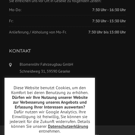
Sie erreichen uns vor Ort in Geseke zu folgenden Zeiten:
Mo-Do:
7:30 Uhr - 16:30 Uhr
Fr:
7:30 Uhr - 15:30 Uhr
Anlieferung / Abholung von Mo-Fr.
7:30 Uhr bis 15:00 Uhr
KONTAKT
Blomenröhr Fahrzeugbau GmbH
Schneidweg 31, 59590 Geseke
Tel.: +49(0)2942-5799770
Diese Website benutzt Cookies, um den
Fax: +49(0)2942-5799777
Komfort bei deren Benutzung zu erhöhen.
Dürfen wir Ihre Nutzung unserer Website
info@blomenroehr.com
zur Verbesserung unseres Angebots und
Erfassung Ihrer Interessen auswerten?
Dafür nutzen wir Google Analytics. Ihre
Einwilligung ist freiwillig, Sie können sie
jederzeit für die Zukunft widerrufen. Details
können Sie unserer
Datenschutzerklärung
entnehmen.