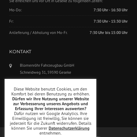
Sie erreichen uns vor Ort in Geseke zu folgenden Zeiten:
Mo-Do:
7:30 Uhr - 16:30 Uhr
Fr:
7:30 Uhr - 15:30 Uhr
Anlieferung / Abholung von Mo-Fr.
7:30 Uhr bis 15:00 Uhr
KONTAKT
Blomenröhr Fahrzeugbau GmbH
Schneidweg 31, 59590 Geseke
Tel.: +49(0)2942-5799770
Diese Website benutzt Cookies, um den
Fax: +49(0)2942-5799777
Komfort bei deren Benutzung zu erhöhen.
Dürfen wir Ihre Nutzung unserer Website
info@blomenroehr.com
zur Verbesserung unseres Angebots und
Erfassung Ihrer Interessen auswerten?
Dafür nutzen wir Google Analytics. Ihre
Einwilligung ist freiwillig, Sie können sie
jederzeit für die Zukunft widerrufen. Details
können Sie unserer
Datenschutzerklärung
entnehmen.