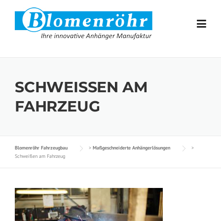
Skip to content
SCHWEISSEN AM F
AHRZEUG
Blomenröhr Fahrzeugbau
>
Maßgeschneiderte Anhängerlösungen
>
Schweißen am Fahrzeug