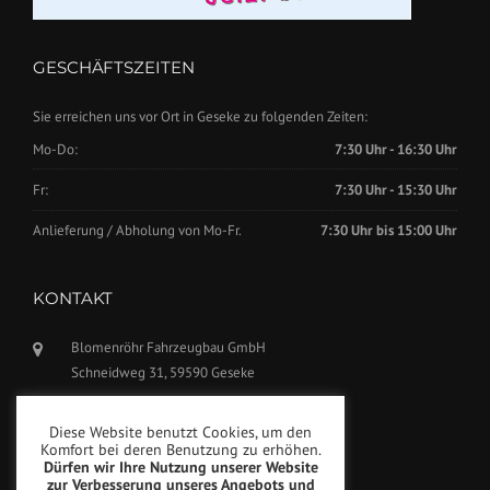
GESCHÄFTSZEITEN
Sie erreichen uns vor Ort in Geseke zu folgenden Zeiten:
Mo-Do:
7:30 Uhr - 16:30 Uhr
Fr:
7:30 Uhr - 15:30 Uhr
Anlieferung / Abholung von Mo-Fr.
7:30 Uhr bis 15:00 Uhr
KONTAKT
Blomenröhr Fahrzeugbau GmbH
Schneidweg 31, 59590 Geseke
Tel.: +49(0)2942-5799770
Diese Website benutzt Cookies, um den
Fax: +49(0)2942-5799777
Komfort bei deren Benutzung zu erhöhen.
Dürfen wir Ihre Nutzung unserer Website
info@blomenroehr.com
zur Verbesserung unseres Angebots und