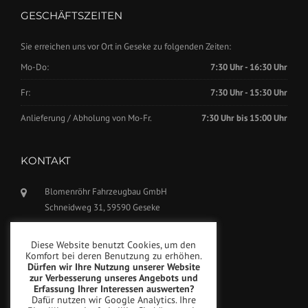
GESCHÄFTSZEITEN
Sie erreichen uns vor Ort in Geseke zu folgenden Zeiten:
Mo-Do:
7:30 Uhr - 16:30 Uhr
Fr:
7:30 Uhr - 15:30 Uhr
Anlieferung / Abholung von Mo-Fr.
7:30 Uhr bis 15:00 Uhr
KONTAKT
Blomenröhr Fahrzeugbau GmbH
Schneidweg 31, 59590 Geseke
Tel.: +49(0)2942-5799770
Diese Website benutzt Cookies, um den
Fax: +49(0)2942-5799777
Komfort bei deren Benutzung zu erhöhen.
Dürfen wir Ihre Nutzung unserer Website
info@blomenroehr.com
zur Verbesserung unseres Angebots und
Erfassung Ihrer Interessen auswerten?
Dafür nutzen wir Google Analytics. Ihre