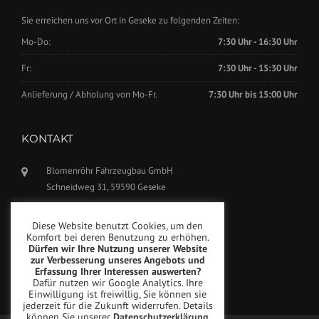
Sie erreichen uns vor Ort in Geseke zu folgenden Zeiten:
Mo-Do:
7:30 Uhr - 16:30 Uhr
Fr:
7:30 Uhr - 15:30 Uhr
Anlieferung / Abholung von Mo-Fr.
7:30 Uhr bis 15:00 Uhr
KONTAKT
Blomenröhr Fahrzeugbau GmbH
Schneidweg 31, 59590 Geseke
Tel.: +49(0)2942-5799770
Diese Website benutzt Cookies, um den
Fax: +49(0)2942-5799777
Komfort bei deren Benutzung zu erhöhen.
Dürfen wir Ihre Nutzung unserer Website
info@blomenroehr.com
zur Verbesserung unseres Angebots und
Erfassung Ihrer Interessen auswerten?
Dafür nutzen wir Google Analytics. Ihre
Einwilligung ist freiwillig, Sie können sie
jederzeit für die Zukunft widerrufen. Details
können Sie unserer
Datenschutzerklärung