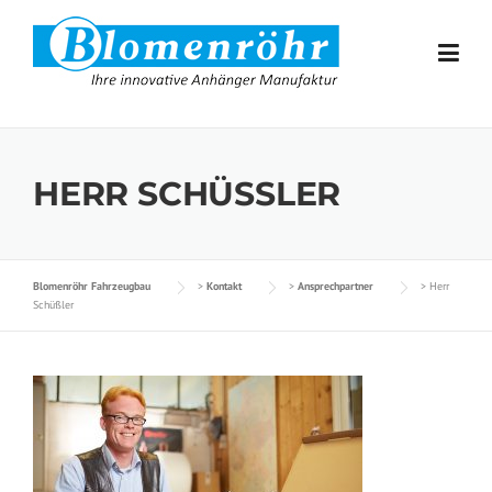
Skip to content
HERR SCHÜSSLER
Blomenröhr Fahrzeugbau
>
Kontakt
>
Ansprechpartner
>
Herr
Schüßler