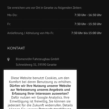
Sie erreichen uns vor Ort in Geseke zu folgenden Zeiten:
Mo-Do:
7:30 Uhr - 16:30 Uhr
Fr:
7:30 Uhr - 15:30 Uhr
Anlieferung / Abholung von Mo-Fr.
7:30 Uhr bis 15:00 Uhr
KONTAKT
Blomenröhr Fahrzeugbau GmbH
Schneidweg 31, 59590 Geseke
Tel.: +49(0)2942-5799770
Diese Website benutzt Cookies, um den
Fax: +49(0)2942-5799777
Komfort bei deren Benutzung zu erhöhen.
Dürfen wir Ihre Nutzung unserer Website
info@blomenroehr.com
zur Verbesserung unseres Angebots und
Erfassung Ihrer Interessen auswerten?
Dafür nutzen wir Google Analytics. Ihre
Einwilligung ist freiwillig, Sie können sie
jederzeit für die Zukunft widerrufen. Details