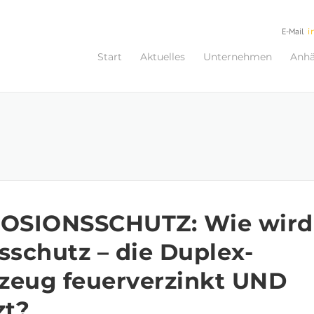
E-Mail
i
Start
Aktuelles
Unternehmen
Anh
SIONSSCHUTZ: Wie wird
sschutz – die Duplex-
zeug feuerverzinkt UND
zt?