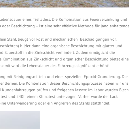
 Lebensdauer eines Tiefladers. Die Kombination aus Feuerverzinkung und
 oder Beschichtung – ist eine sehr effektive Methode für lang anhaltend
 dem Stahl, beugt vor Rost und mechanischen Beschädigungen vor.
schichten) bildet dann eine organische Beschichtung mit glatter und
nd Sauerstoff in die Zinkschicht verhindert. Zudem ermöglicht die
Die Kombination aus Zinkschicht und organischer Beschichtung bietet ein
d somit wird die Lebensdauer des Fahrzeugs signifikant erhöht!
ung mit Reinigungsmitteln und einer speziellen Epoxid-Grundierung. Die
u entfernen. Die Kombination dieser Beschichtungsprozesse haben wir uns
i Kundenfahrzeugen prüfen und freigeben lassen: Im Labor wurden Blech
test und 240h einem Klimatest unterzogen. Vorher wurde der Lack
eine Unterwanderung oder ein Angreifen des Stahls stattfindet.