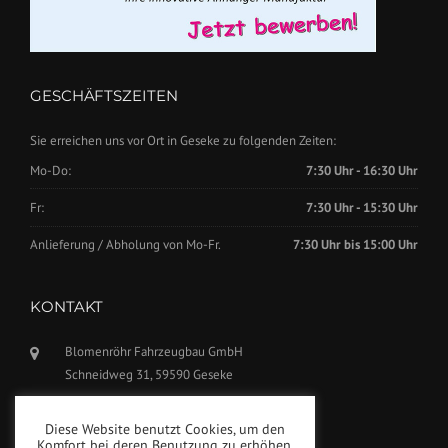
GESCHÄFTSZEITEN
Sie erreichen uns vor Ort in Geseke zu folgenden Zeiten:
Mo-Do:
7:30 Uhr - 16:30 Uhr
Fr:
7:30 Uhr - 15:30 Uhr
Anlieferung / Abholung von Mo-Fr.
7:30 Uhr bis 15:00 Uhr
KONTAKT
Blomenröhr Fahrzeugbau GmbH
Schneidweg 31, 59590 Geseke
Tel.: +49(0)2942-5799770
Diese Website benutzt Cookies, um den
Fax: +49(0)2942-5799777
Komfort bei deren Benutzung zu erhöhen.