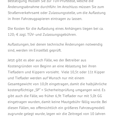
Bestätigung müssen Sie zur TÜV-Prüfstelle, welche die
Änderungsabnahme durchführ. Im Anschluss müssen Sie zum
Straßenverkehrsamt oder Zulassungsstelle, um die Auflastung
in Ihren Fahrzeugpapieren eintragen zu lassen.
Die Kosten für die Auflastung eines Anhängers liegen bei ca.
120,- € zzgl. TÜV- und Zulassungsgebühren.
Auflastungen, bei denen technische Änderungen notwendig
sind, werden im Einzelfall geprüft.
Jetzt gibt es aber auch Fälle, wo der Betreiber aus
Kostengründen von Beginn an eine Ablastung bei ihren
Tiefladern und Kippern vorsieht. Viele 10,5t oder 11t Kipper
und Tieflader werden auf Wunsch nur mit einem
Gesamtgewicht von 10,0t eingetragen, damit die halbjährliche
kostenpflichtige „SP“ = Sicherheitsprüfung umgangen wird. Es
gibt auch die Fälle, wo früher 6,9t Tieflader nur mit 5,0t GG
eingetragen wurden, damit keine Mautgebühr fällig wurde. Bei
diesen Fällen, wo offensichtlich ein größeres Fahrzeugmodell
zugrunde gelegt wurde, legen wir die Zeitregel von 10 Jahren