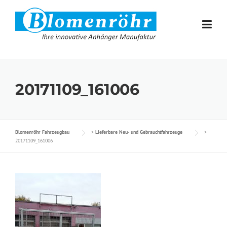
Skip to content
20171109_161006
Blomenröhr Fahrzeugbau
>
Lieferbare Neu- und Gebrauchtfahrzeuge
>
20171109_161006