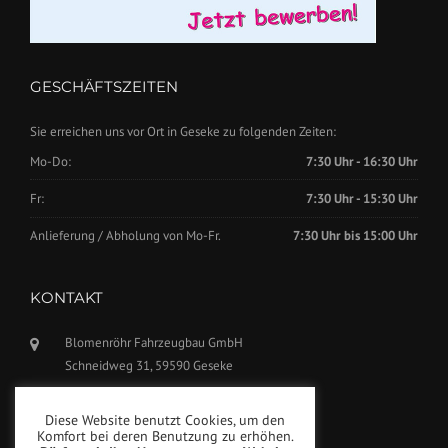
GESCHÄFTSZEITEN
Sie erreichen uns vor Ort in Geseke zu folgenden Zeiten:
Mo-Do:
7:30 Uhr - 16:30 Uhr
Fr:
7:30 Uhr - 15:30 Uhr
Anlieferung / Abholung von Mo-Fr.
7:30 Uhr bis 15:00 Uhr
KONTAKT
Blomenröhr Fahrzeugbau GmbH
Schneidweg 31, 59590 Geseke
Tel.: +49(0)2942-5799770
Diese Website benutzt Cookies, um den
Fax: +49(0)2942-5799777
Komfort bei deren Benutzung zu erhöhen.