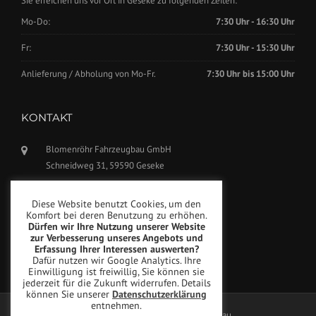
Sie erreichen uns vor Ort in Geseke zu folgenden Zeiten:
Mo-Do:
7:30 Uhr - 16:30 Uhr
Fr:
7:30 Uhr - 15:30 Uhr
Anlieferung / Abholung von Mo-Fr.
7:30 Uhr bis 15:00 Uhr
KONTAKT
Blomenröhr Fahrzeugbau GmbH
Schneidweg 31, 59590 Geseke
Tel.: +49(0)2942-5799770
Diese Website benutzt Cookies, um den
Fax: +49(0)2942-5799777
Komfort bei deren Benutzung zu erhöhen.
Dürfen wir Ihre Nutzung unserer Website
info@blomenroehr.com
zur Verbesserung unseres Angebots und
Erfassung Ihrer Interessen auswerten?
Dafür nutzen wir Google Analytics. Ihre
Einwilligung ist freiwillig, Sie können sie
jederzeit für die Zukunft widerrufen. Details
können Sie unserer
Datenschutzerklärung
entnehmen.
Copyright © Blomenröhr Fahrzeugbau