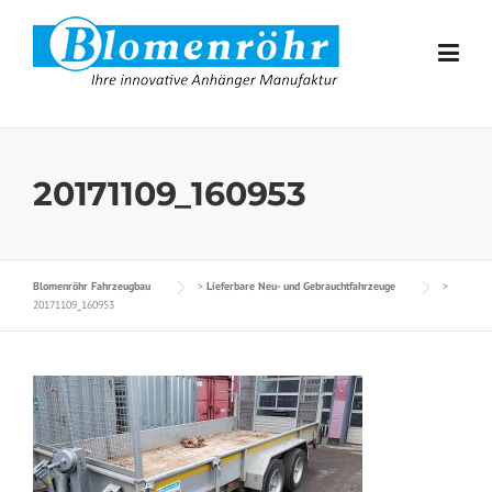
Skip to content
20171109_160953
Blomenröhr Fahrzeugbau
>
Lieferbare Neu- und Gebrauchtfahrzeuge
>
20171109_160953