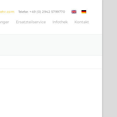
oehr.com
Telefon
+49 (0) 2942 5799770
änger
Ersatzteilservice
Infothek
Kontakt