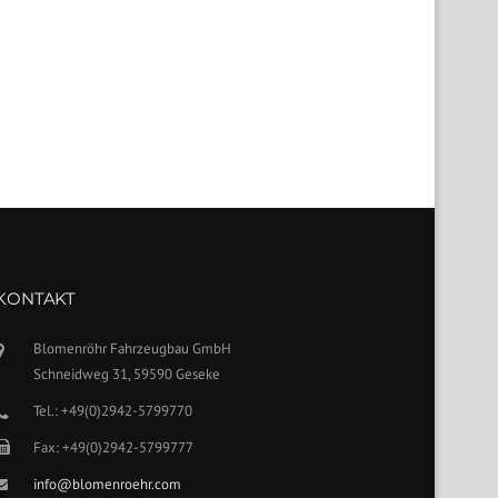
KONTAKT
Blomenröhr Fahrzeugbau GmbH
Schneidweg 31, 59590 Geseke
Tel.: +49(0)2942-5799770
Fax: +49(0)2942-5799777
info@blomenroehr.com