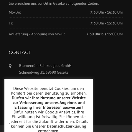
Sie erreichen uns vor Ort in Geseke zu folgenden Zeiten:
Mo-Do:
7:30 Uhr - 16:30 Uhr
Fr:
7:30 Uhr - 15:30 Uhr
Anlieferung / Abholung von Mo-Fr.
7:30 Uhr bis 15:00 Uhr
CONTACT
Blomenröhr Fahrzeugbau GmbH
Schneidweg 31, 59590 Geseke
Phone: +49(0)2942-5799770
Diese Website benutzt Cookies, um den
Fax: +49(0)2942-5799777
Komfort bei deren Benutzung zu erhöhen.
Dürfen wir Ihre Nutzung unserer Website
info@blomenroehr.com
zur Verbesserung unseres Angebots und
Erfassung Ihrer Interessen auswerten?
Dafür nutzen wir Google Analytics. Ihre
Einwilligung ist freiwillig, Sie können sie
jederzeit für die Zukunft widerrufen. Details
können Sie unserer
Datenschutzerklärung
entnehmen.