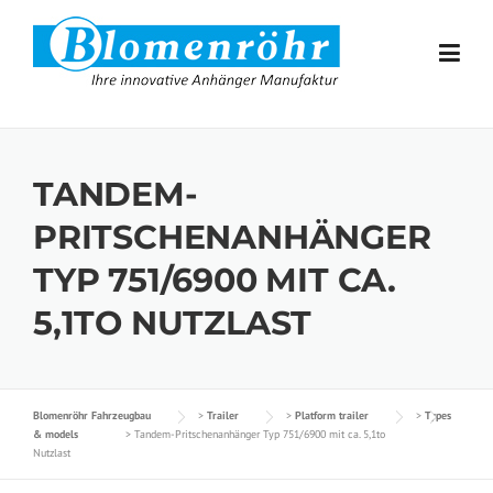
Skip to content
TANDEM-
PRITSCHENANHÄNGER
TYP 751/6900 MIT CA.
5,1TO NUTZLAST
Blomenröhr Fahrzeugbau
>
Trailer
>
Platform trailer
>
Types
& models
>
Tandem-Pritschenanhänger Typ 751/6900 mit ca. 5,1to
Nutzlast