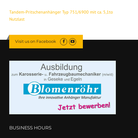
Tandem-Pritschenanhänger Typ 751/6900 mit ca. 5,1to
Nutzlast
Visit us on Facebook
BUSINESS HOURS