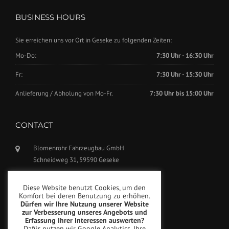
BUSINESS HOURS
Sie erreichen uns vor Ort in Geseke zu folgenden Zeiten:
Mo-Do:
7:30 Uhr - 16:30 Uhr
Fr:
7:30 Uhr - 15:30 Uhr
Anlieferung / Abholung von Mo-Fr.
7:30 Uhr bis 15:00 Uhr
CONTACT
Blomenröhr Fahrzeugbau GmbH
Schneidweg 31, 59590 Geseke
Phone: +49(0)2942-5799770
Diese Website benutzt Cookies, um den
Fax: +49(0)2942-5799777
Komfort bei deren Benutzung zu erhöhen.
Dürfen wir Ihre Nutzung unserer Website
info@blomenroehr.com
zur Verbesserung unseres Angebots und
Erfassung Ihrer Interessen auswerten?
Dafür nutzen wir Google Analytics. Ihre