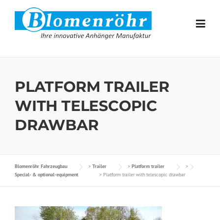
Skip to content
PLATFORM TRAILER
WITH TELESCOPIC
DRAWBAR
Blomenröhr Fahrzeugbau
>
Trailer
>
Platform trailer
>
Special- & optional-equipment
>
Platform trailer with telescopic drawbar