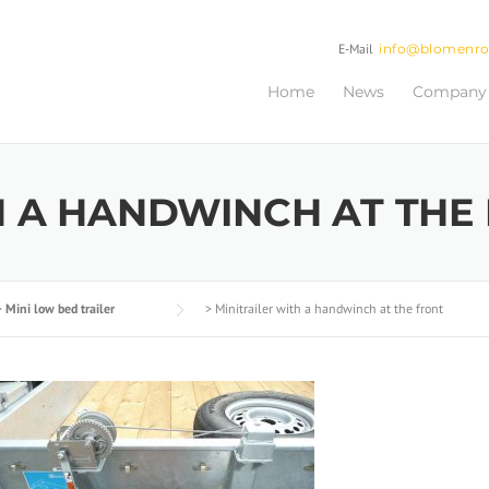
E-Mail
info@blomenr
Home
News
Company
H A HANDWINCH AT THE
>
Mini low bed trailer
>
Minitrailer with a handwinch at the front