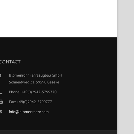
CONTACT
Blomenröhr Fahrzeugbau GmbH
Schneidweg 31, 59590 Geseke
Phone: +49(0)2942-5799770
Fax: +49(0)2942-5799777
info@blomenroehr.com