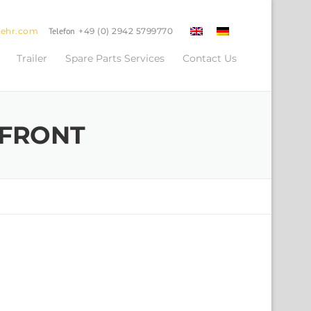
oehr.com
Telefon
+49 (0) 2942 5799770
Trailer
Spare Parts Services
Contact Us
 FRONT