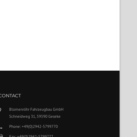
CONTACT
Blomenröhr Fahrzeugbau GmbH
Schneidweg 31, 59590 Geseke
Phone: +49(0)2942-5799770
Fax: +49(0)2942-5799777